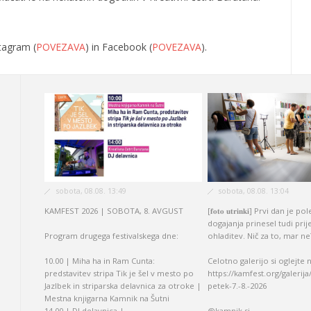
tagram (
POVEZAVA
) in Facebook (
POVEZAVA
).
sobota, 08.08. 13:49
sobota, 08.08. 13:04
KAMFEST 2026 | SOBOTA, 8. AVGUST
[𝐟𝐨𝐭𝐨 𝐮𝐭𝐫𝐢𝐧𝐤𝐢] Prvi dan je
dogajanja prinesel tudi prij
Program drugega festivalskega dne:
ohladitev. Nič za to, mar ne
10.00 | Miha ha in Ram Cunta:
Celotno galerijo si oglejte 
predstavitev stripa Tik je šel v mesto po
https://kamfest.org/galerij
Jazlbek in striparska delavnica za otroke |
petek-7.-8.-2026
Mestna knjigarna Kamnik na Šutni
14.00 | DJ delavnica |...
@kamnik.si...