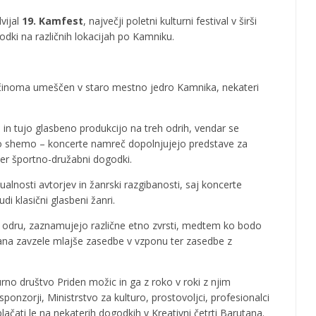
vijal
19. Kamfest
, največji poletni kulturni festival v širši
godki na različnih lokacijah po Kamniku.
 večinoma umeščen v staro mestno jedro Kamnika, nekateri
n tujo glasbeno produkcijo na treh odrih, vendar se
ko shemo – koncerte namreč dopolnjujejo predstave za
 ter športno-družabni dogodki.
alnosti avtorjev in žanrski razgibanosti, saj koncerte
udi klasični glasbeni žanri.
m odru, zaznamujejo različne etno zvrsti, medtem ko bodo
tana zavzele mlajše zasedbe v vzponu ter zasedbe z
urno društvo Priden možic in ga z roko v roki z njim
sponzorji, Ministrstvo za kulturo, prostovoljci, profesionalci
plačati le na nekaterih dogodkih v Kreativni četrti Barutana.