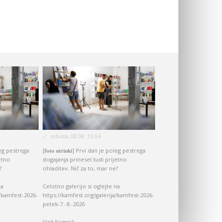
sobota, 08.08. 13:04
 poleg pestrega
[𝐟𝐨𝐭𝐨 𝐮𝐭𝐫𝐢𝐧𝐤𝐢] Prvi dan je poleg pestrega
etno
dogajanja prinesel tudi prijetno
?
ohladitev. Nič za to, mar ne?
na
Celotno galerijo si oglejte na
a/kamfest-2026-
https://kamfest.org/galerija/kamfest-2026-
petek-7.-8.-2026
Visit Kamnik...