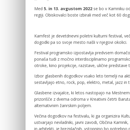
Med
5. in 13. avgustom 2022
se bo v Kamniku od
regiji. Obiskovalci boste izbirali med več kot 60 do
Kamfest je devetdnevni poletni kulturni festival,
dogodki pa so svoje mesto našli v njegovi okolici.
Festival programsko izpostavlja predvsem domačo i
ponaša tudi z močno interdisciplinarno programs
otroke, kino projekcije, razstave, ulične predstave
Izbor glasbenih dogodkov vsako leto temelji na aktu
sestavljajo etno, rock, pop, elektro, metal, jazz in t
Glasbene izvajalce, ki letos nastopajo na Mestne
prizorišče z dvema odroma v Kreativni četrti Baru
alternativnim žanrskim poljem.
Večina dogodkov na festivalu, ki ga organizira Kult
ustvarjajo nevladniki, javni zavodi, Občina Kamnik, 
in arhitekti, je brezplačnih, vstopnino bo potrebno 