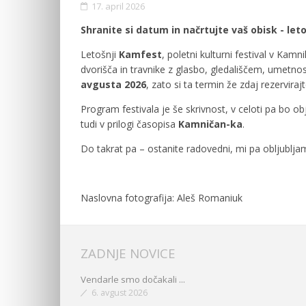
17. april 2026
Shranite si datum in načrtujte vaš obisk - le
Letošnji
Kamfest
, poletni kulturni festival v Kamn
dvorišča in travnike z glasbo, gledališčem, umetno
avgusta 2026
, zato si ta termin že zdaj rezervirajt
Program festivala je še skrivnost, v celoti pa bo ob
tudi v prilogi časopisa
Kamničan-ka
.
Do takrat pa – ostanite radovedni, mi pa obljublj
Naslovna fotografija: Aleš Romaniuk
ZADNJE NOVICE
Vendarle smo dočakali ...
6. avgust 2026