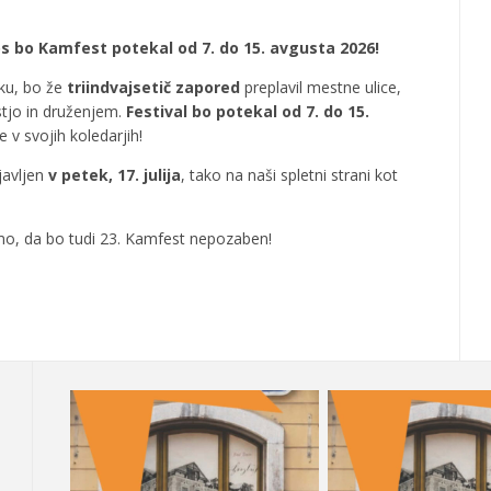
tos bo Kamfest potekal od 7. do 15. avgusta 2026!
iku, bo že
triindvajsetič zapored
preplavil mestne ulice,
stjo in druženjem.
Festival bo potekal od 7. do 15.
e v svojih koledarjih!
javljen
v petek, 17. julija
, tako na naši spletni strani kot
amo, da bo tudi 23. Kamfest nepozaben!