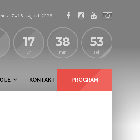
mnik, 7.–15. avgust 2026
17
38
52
ur
min
sek
CIJE
KONTAKT
PROGRAM