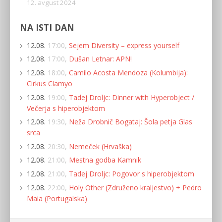
12. avgust 2024
NA ISTI DAN
12.08.
17:00,
Sejem Diversity – express yourself
12.08.
17:00,
Dušan Letnar: APN!
12.08.
18:00,
Camilo Acosta Mendoza (Kolumbija):
Cirkus Clamyo
12.08.
19:00,
Tadej Droljc: Dinner with Hyperobject /
Večerja s hiperobjektom
12.08.
19:30,
Neža Drobnič Bogataj: Šola petja Glas
srca
12.08.
20:30,
Nemeček (Hrvaška)
12.08.
21:00,
Mestna godba Kamnik
12.08.
21:00,
Tadej Droljc: Pogovor s hiperobjektom
12.08.
22:00,
Holy Other (Združeno kraljestvo) + Pedro
Maia (Portugalska)