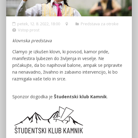
petek, 12. 8. 2022, 18:00
Predstava za otroke
Vstop prost
klovnska predstava
Clamyo je izkušen klovn, ki povsod, kamor pride,
manifestira ljubezen do življenja in veselje. Ne
pričakujte, da bo napihoval balone, ampak se pripravite
na nenavadno, živahno in zabavno intervencijo, ki bo
razmigala vaše telo in srce.
Sponzor dogodka je
Študentski klub Kamnik
.