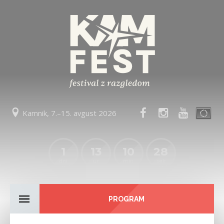
Kamnik, 7.–15. avgust 2026
1
13
10
28
dni
ur
min
sek
PROGRAM