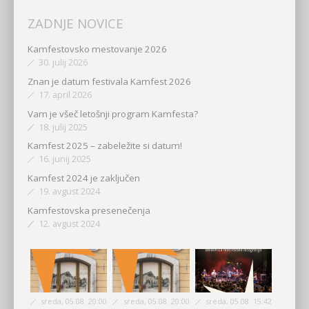
ZADNJE NOVICE
Kamfestovsko mestovanje 2026
30. julij 2026
Znan je datum festivala Kamfest 2026
17. april 2026
Vam je všeč letošnji program Kamfesta?
18. julij 2025
Kamfest 2025 – zabeležite si datum!
16. junij 2025
Kamfest 2024 je zaključen
19. avgust 2024
Kamfestovska presenečenja
12. avgust 2024
sreda, 05.08. 20:00
sreda, 05.08. 20:00
sreda, 05.08. 15:42