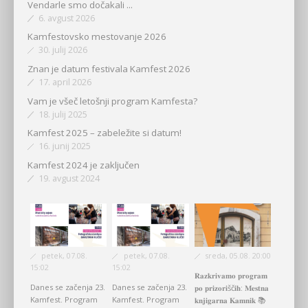
Vendarle smo dočakali ...
6. avgust 2026
Kamfestovsko mestovanje 2026
30. julij 2026
Znan je datum festivala Kamfest 2026
17. april 2026
Vam je všeč letošnji program Kamfesta?
18. julij 2025
Kamfest 2025 – zabeležite si datum!
16. junij 2025
Kamfest 2024 je zaključen
19. avgust 2024
petek, 07.08.
petek, 07.08.
sreda, 05.08. 20:00
15:02
15:02
𝐑𝐚𝐳𝐤𝐫𝐢𝐯𝐚𝐦𝐨 𝐩𝐫𝐨𝐠𝐫𝐚𝐦
Danes se začenja 23.
Danes se začenja 23.
𝐩𝐨 𝐩𝐫𝐢𝐳𝐨𝐫𝐢šč𝐢𝐡: 𝐌𝐞𝐬𝐭𝐧𝐚
Kamfest. Program
Kamfest. Program
𝐤𝐧𝐣𝐢𝐠𝐚𝐫𝐧𝐚 𝐊𝐚𝐦𝐧𝐢𝐤 📚