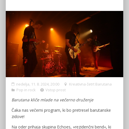
nedelja, 11. 8. 2024, 20:00
Kreativna četrt Barutana
Pop in rock
Vstop prost
Barutana kliče mlade na večerno druženje
Čaka nas večerni program, ki bo pretresel barutanske
zidove!
Na oder prihaja skupina Echoes, »rezidenčni bend«, ki