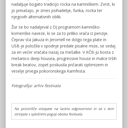
nadaljuje bogato tradicijo rocka na kamniškem. Zvrst, ki
jo prinašajo, je zmes psihadelije, funka, rocka ter
njegovih alternativnih oblik.
Žur se bo nadaljeval z DJ programom kamniško-
komenške naveze, ki se za to priliko vrača iz penzije.
Čeprav sta Jakuza in Jeromell ne dolgo tega plate in
USB-je položila v spodnje predale pisalne mize, se sedaj
za en večer vračata nazaj za mešalke. V KČB-ju bosta z
mešanico deep housea, progressive house in malce trših
break beatov, zopet poskusila pričarati optimizem in
veselje prvega pokoronskega Kamfesta.
Fotografija: arhiv festivala
Na prizorišče vstopate na lastno odgovornost in se s tem
strinjate s splošnimi pogoji obiska festivala.