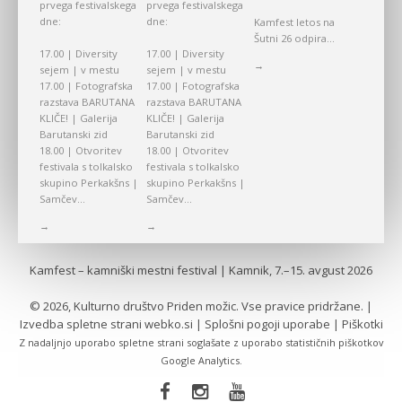
prvega festivalskega
prvega festivalskega
dne:
dne:
Kamfest letos na
Šutni 26 odpira...
17.00 | Diversity
17.00 | Diversity
→
sejem | v mestu
sejem | v mestu
17.00 | Fotografska
17.00 | Fotografska
razstava BARUTANA
razstava BARUTANA
KLIČE! | Galerija
KLIČE! | Galerija
Barutanski zid
Barutanski zid
18.00 | Otvoritev
18.00 | Otvoritev
festivala s tolkalsko
festivala s tolkalsko
skupino Perkakšns |
skupino Perkakšns |
Samčev...
Samčev...
→
→
Kamfest – kamniški mestni festival | Kamnik, 7.–15. avgust 2026
© 2026, Kulturno društvo Priden možic. Vse pravice pridržane. |
Izvedba spletne strani
webko.si
|
Splošni pogoji uporabe
|
Piškotki
Z nadaljnjo uporabo spletne strani soglašate z uporabo statističnih piškotkov
Google Analytics.