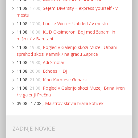
11.08.
17:00,
Sejem Diversity – express yourself / v
mestu
11.08.
17:00,
Louise Winter: Untitled / v mestu
11.08.
18:00,
KUD Oksimoron: Boj med žabami in
mišmi / v Barutani
11.08.
19:00,
Pogled v Galerijo skozi Muzej: Urbani
sprehod skozi Kamnik / na gradu Zaprice
11.08.
19:30,
Adi Smolar
11.08.
20:00,
Echoes + DJ
11.08.
21:00,
Kino Kamfest: Gepack
11.08.
21:00,
Pogled v Galerijo skozi Muzej: Brina Kren
/ v galeriji Prečna
09.08.–17.08.
,
Maistrov skrivni bralni kotiček
ZADNJE NOVICE