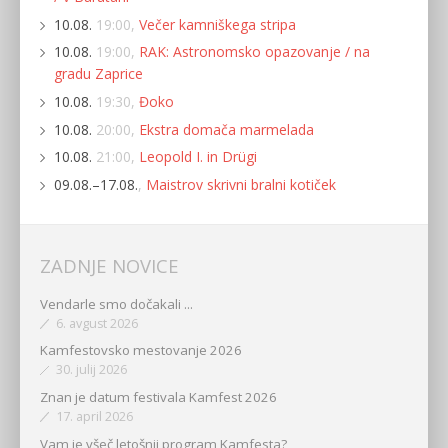
10.08.
19:00,
Večer kamniškega stripa
10.08.
19:00,
RAK: Astronomsko opazovanje / na
gradu Zaprice
10.08.
19:30,
Đoko
10.08.
20:00,
Ekstra domača marmelada
10.08.
21:00,
Leopold I. in Drügi
09.08.–17.08.
,
Maistrov skrivni bralni kotiček
ZADNJE NOVICE
Vendarle smo dočakali ...
6. avgust 2026
Kamfestovsko mestovanje 2026
30. julij 2026
Znan je datum festivala Kamfest 2026
17. april 2026
Vam je všeč letošnji program Kamfesta?