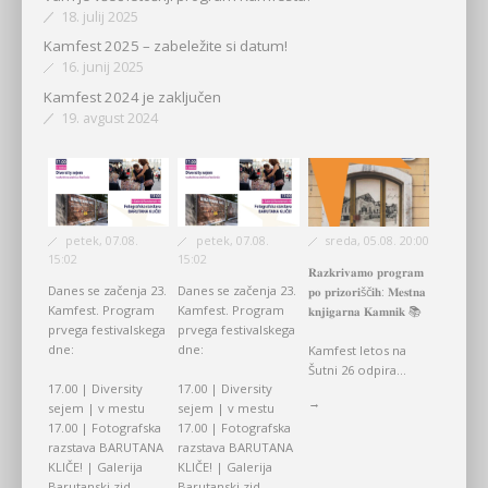
18. julij 2025
Kamfest 2025 – zabeležite si datum!
16. junij 2025
Kamfest 2024 je zaključen
19. avgust 2024
petek, 07.08.
petek, 07.08.
sreda, 05.08. 20:00
15:02
15:02
𝐑𝐚𝐳𝐤𝐫𝐢𝐯𝐚𝐦𝐨 𝐩𝐫𝐨𝐠𝐫𝐚𝐦
Danes se začenja 23.
Danes se začenja 23.
𝐩𝐨 𝐩𝐫𝐢𝐳𝐨𝐫𝐢šč𝐢𝐡: 𝐌𝐞𝐬𝐭𝐧𝐚
Kamfest. Program
Kamfest. Program
𝐤𝐧𝐣𝐢𝐠𝐚𝐫𝐧𝐚 𝐊𝐚𝐦𝐧𝐢𝐤 📚
prvega festivalskega
prvega festivalskega
dne:
dne:
Kamfest letos na
Šutni 26 odpira...
17.00 | Diversity
17.00 | Diversity
→
sejem | v mestu
sejem | v mestu
17.00 | Fotografska
17.00 | Fotografska
razstava BARUTANA
razstava BARUTANA
KLIČE! | Galerija
KLIČE! | Galerija
Barutanski zid
Barutanski zid