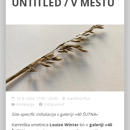
UNTITLED / V MESTU
10. 8. 2024, 17:00 – 20:00
Kamfest Plus
Instalacija
Vstop prost
Site-specific inštalacija v galeriji »40 ŠUTNA«
Kamniška umetnica
Louise Winter
bo v
galeriji »40