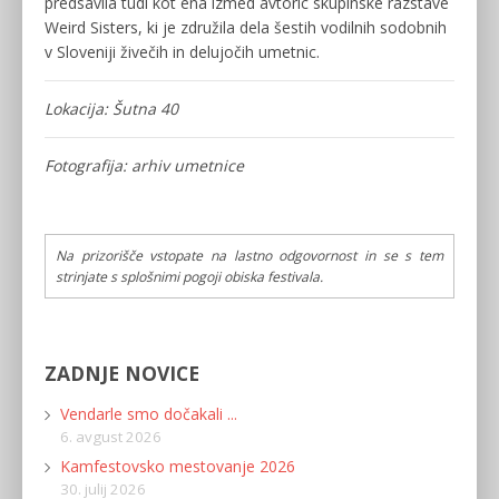
predsavila tudi kot ena izmed avtoric skupinske razstave
Weird Sisters, ki je združila dela šestih vodilnih sodobnih
v Sloveniji živečih in delujočih umetnic.
Lokacija: Šutna 40
Fotografija: arhiv umetnice
Na prizorišče vstopate na lastno odgovornost in se s tem
strinjate s splošnimi pogoji obiska festivala.
ZADNJE NOVICE
Vendarle smo dočakali ...
6. avgust 2026
Kamfestovsko mestovanje 2026
30. julij 2026