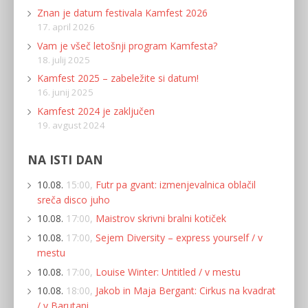
Znan je datum festivala Kamfest 2026
17. april 2026
Vam je všeč letošnji program Kamfesta?
18. julij 2025
Kamfest 2025 – zabeležite si datum!
16. junij 2025
Kamfest 2024 je zaključen
19. avgust 2024
NA ISTI DAN
10.08.
15:00,
Futr pa gvant: izmenjevalnica oblačil
sreča disco juho
10.08.
17:00,
Maistrov skrivni bralni kotiček
10.08.
17:00,
Sejem Diversity – express yourself / v
mestu
10.08.
17:00,
Louise Winter: Untitled / v mestu
10.08.
18:00,
Jakob in Maja Bergant: Cirkus na kvadrat
/ v Barutani