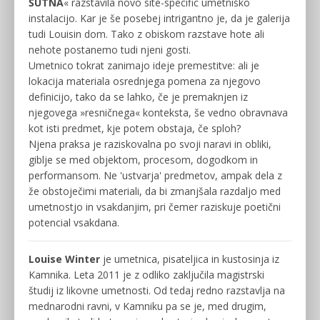
ŠUTNA
« razstavila novo site-specific umetniško
instalacijo. Kar je še posebej intrigantno je, da je galerija
tudi Louisin dom. Tako z obiskom razstave hote ali
nehote postanemo tudi njeni gosti.
Umetnico tokrat zanimajo ideje premestitve: ali je
lokacija materiala osrednjega pomena za njegovo
definicijo, tako da se lahko, če je premaknjen iz
njegovega »resničnega« konteksta, še vedno obravnava
kot isti predmet, kje potem obstaja, če sploh?
Njena praksa je raziskovalna po svoji naravi in ​​obliki,
giblje se med objektom, procesom, dogodkom in
performansom. Ne 'ustvarja' predmetov, ampak dela z
že obstoječimi materiali, da bi zmanjšala razdaljo med
umetnostjo in vsakdanjim, pri čemer raziskuje poetični
potencial vsakdana.
Louise Winter
je umetnica, pisateljica in kustosinja iz
Kamnika. Leta 2011 je z odliko zaključila magistrski
študij iz likovne umetnosti. Od tedaj redno razstavlja na
mednarodni ravni, v Kamniku pa se je, med drugim,