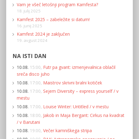
Vam je všeč letošnji program Kamfesta?
18. julij 2025
Kamfest 2025 – zabeležite si datum!
16. junij 2025
Kamfest 2024 je zaključen
19. avgust 2024
NA ISTI DAN
10.08.
15:00,
Futr pa gvant: izmenjevalnica oblačil
sreča disco juho
10.08.
17:00,
Maistrov skrivni bralni kotiček
10.08.
17:00,
Sejem Diversity – express yourself / v
mestu
10.08.
17:00,
Louise Winter: Untitled / v mestu
10.08.
18:00,
Jakob in Maja Bergant: Cirkus na kvadrat
/ v Barutani
10.08.
19:00,
Večer kamniškega stripa