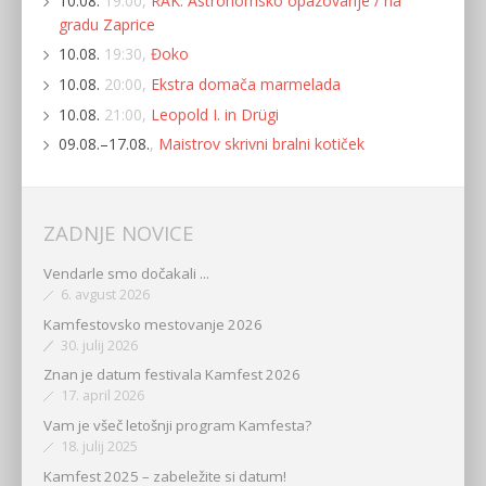
10.08.
19:00,
RAK: Astronomsko opazovanje / na
gradu Zaprice
10.08.
19:30,
Đoko
10.08.
20:00,
Ekstra domača marmelada
10.08.
21:00,
Leopold I. in Drügi
09.08.–17.08.
,
Maistrov skrivni bralni kotiček
ZADNJE NOVICE
Vendarle smo dočakali ...
6. avgust 2026
Kamfestovsko mestovanje 2026
30. julij 2026
Znan je datum festivala Kamfest 2026
17. april 2026
Vam je všeč letošnji program Kamfesta?
18. julij 2025
Kamfest 2025 – zabeležite si datum!