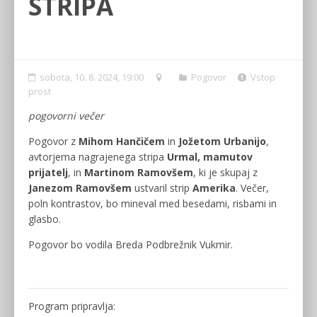
STRIPA
sobota, 10. 8. 2024, 19:00
Pogovor
Vstop
prost
pogovorni večer
Pogovor z
Mihom Hančičem
in
Jožetom Urbanijo
,
avtorjema nagrajenega stripa
Urmal, mamutov
prijatelj
, in
Martinom Ramovšem
, ki je skupaj z
Janezom Ramovšem
ustvaril strip
Amerika
. Večer,
poln kontrastov, bo mineval med besedami, risbami in
glasbo.
Pogovor bo vodila Breda Podbrežnik Vukmir.
Program pripravlja: