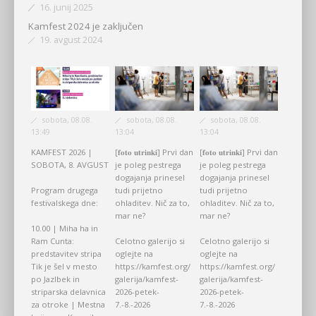
16. junij 2025
Kamfest 2024 je zaključen
19. avgust 2024
sobota, 08.08.
sobota, 08.08.
sobota, 08.08.
13:49
13:04
13:04
KAMFEST 2026 |
[𝐟𝐨𝐭𝐨 𝐮𝐭𝐫𝐢𝐧𝐤𝐢] Prvi dan
[𝐟𝐨𝐭𝐨 𝐮𝐭𝐫𝐢𝐧𝐤𝐢] Prvi dan
SOBOTA, 8. AVGUST
je poleg pestrega
je poleg pestrega
dogajanja prinesel
dogajanja prinesel
Program drugega
tudi prijetno
tudi prijetno
festivalskega dne:
ohladitev. Nič za to,
ohladitev. Nič za to,
mar ne?
mar ne?
10.00 | Miha ha in
Ram Cunta:
Celotno galerijo si
Celotno galerijo si
predstavitev stripa
oglejte na
oglejte na
Tik je šel v mesto
https://kamfest.org/
https://kamfest.org/
po Jazlbek in
galerija/kamfest-
galerija/kamfest-
striparska delavnica
2026-petek-
2026-petek-
za otroke | Mestna
7.-8.-2026
7.-8.-2026